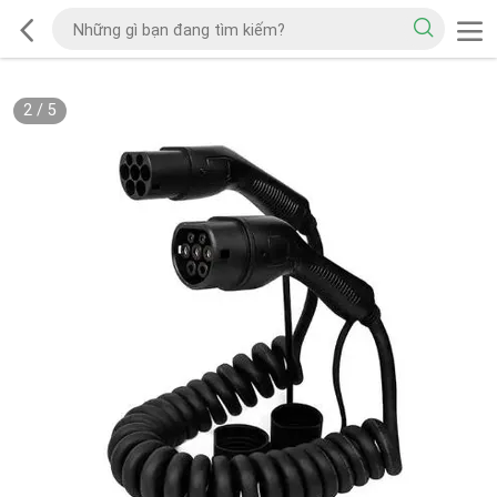
2
/
5