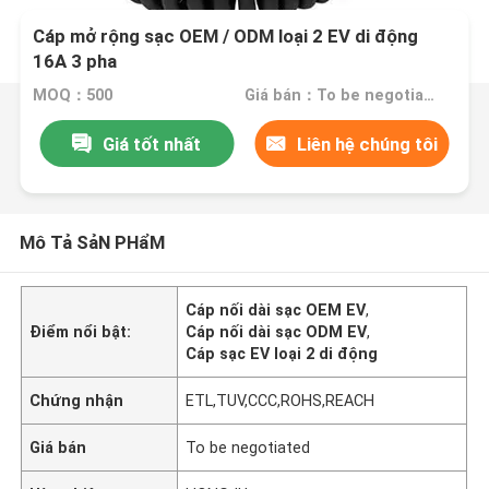
Cáp mở rộng sạc OEM / ODM loại 2 EV di động
16A 3 pha
MOQ：500
Giá bán：To be negotiated
Giá tốt nhất
Liên hệ chúng tôi
Mô Tả SảN PHẩM
Cáp nối dài sạc OEM EV
,
Điểm nổi bật:
Cáp nối dài sạc ODM EV
,
Cáp sạc EV loại 2 di động
Chứng nhận
ETL,TUV,CCC,ROHS,REACH
Giá bán
To be negotiated