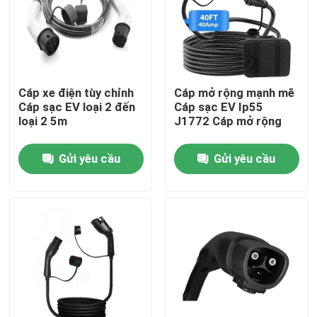
Sản phẩm
Giải pháp sạc xe điện
Cáp xe điện tùy chỉnh
Cáp mở rộng mạnh mẽ
Cáp sạc EV loại 2 đến
Cáp sạc EV Ip55
loại 2 5m
J1772 Cáp mở rộng
trạm sạc ev
Gửi yêu cầu
Gửi yêu cầu
Bộ sạc EV di động
Bộ sạc Wallbox EV
cáp sạc ev
Dây nối dài bộ sạc EV