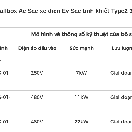
llbox Ac Sạc xe điện Ev Sạc tinh khiết Type2 
Mô hình và thông số kỹ thuật của bộ 
ình
Điện áp đầu vào
Sức mạnh
Lưu lượ
.
-01-
250V
7kW
Giai đoạ
-01-
480V
11kW
Giai đoạ
1
-01-
480V
22kW
Giai đoạ