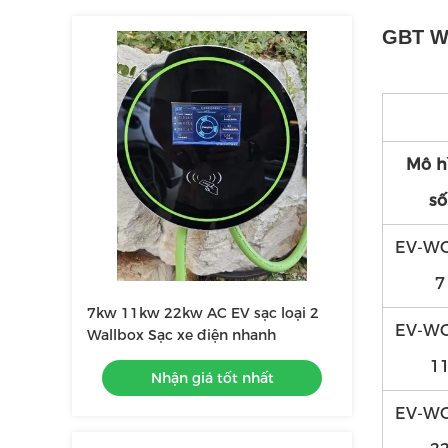
GBT Wa
Mô h
số
EV-WG
7
7kw 11kw 22kw AC EV sạc loại 2
EV-WG
Wallbox Sạc xe điện nhanh
1
Nhận giá tốt nhất
EV-WG