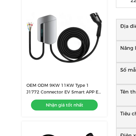
2
Địa đi
Năng 
Số mẫ
OEM ODM 9KW 11KW Type 1
Tên t
J1772 Connector EV Smart APP EV
Car Home Charging Station Sạc
Nhận giá tốt nhất
điện EV
Tiêu c
Điện x