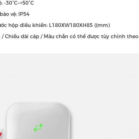
ộ: -30°C~+50°C
bảo vệ: IP54
ước hộp điều khiển: L180XW180XH85 ((mm)
p / Chiều dài cáp / Màu chắn có thể được tùy chỉnh the