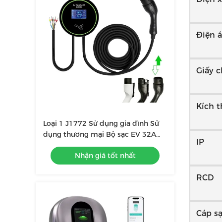
Điện á
Giấy 
Kích 
Loại 1 J1772 Sử dụng gia đình Sử
dụng thương mại Bộ sạc EV 32A
IP
7KW Mức độ 2 Sạc EVSE Wallbox
Nhận giá tốt nhất
Station Sạc EV Sạc EV
RCD
Cáp s