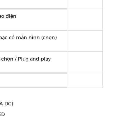
ào điện
oặc có màn hình (chọn)
 chọn / Plug and play
A DC)
ED