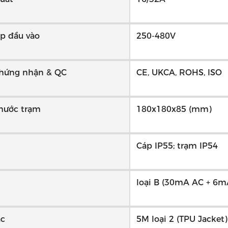
p đầu vào
250-480V
chứng nhận & QC
CE, UKCA, ROHS, ISO
thước trạm
180x180x85 (mm)
Cáp IP55; trạm IP54
loại B (30mA AC + 6m
ạc
5M loại 2 (TPU Jacket)