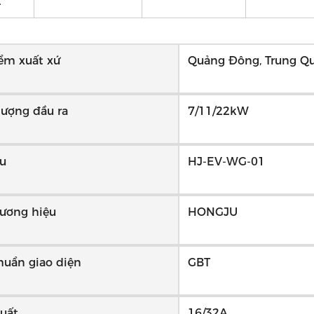
2
ểm xuất xứ
Quảng Đông, Trung Q
lượng đầu ra
7/11/22kW
u
HJ-EV-WG-01
hương hiệu
HONGJU
huẩn giao diện
GBT
uất
16/32A