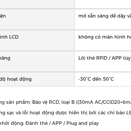
iện
mở sẵn sàng để dây v
ình LCD
không có màn hình h
năng
Lôi thẻ RFID / APP tùy
 độ hoạt động
-30°C đến 50°C
ng sản phẩm: Bảo vệ RCD, loại B ((30mA AC/CCID20+6m
ng sạc và lỗi hoạt động được hiển thị bởi các chỉ báo L
khởi động: Đánh thẻ / APP / Plug and play