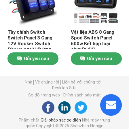
Bộ sạc Wallbox EV
Tùy chỉnh Switch
Vật liệu ABS 8 Gang
cáp sạc ev
Switch Panel 3 Gang
Spod Switch Panel
12V Rocker Switch
600w Kết hợp loại
Đèn xe ngoài đường
chuyển đổi
Dây nối dài bộ sạc EV
Gửi yêu cầu
Gửi yêu cầu
Bộ điều hợp sạc xe điện
Nhà
Về chúng tôi
Liên hệ với chúng tôi
Đầu nối sạc EV
Desktop Site
Sơ đồ trang web
Chính sách bảo mật
Bộ sạc DC EV
Phẩm chất
Giải pháp sạc xe điện
Nhà máy trung
Bộ điều chỉnh NACS của Tesla
quốc.Copyright © 2026 Shenzhen Hongju