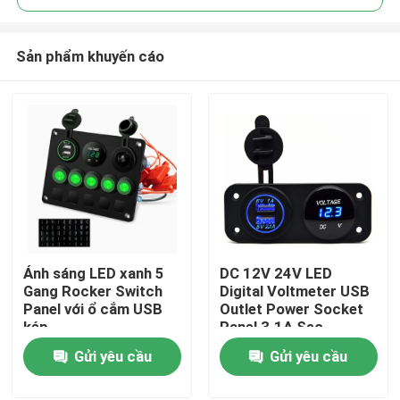
Sản phẩm khuyến cáo
Ánh sáng LED xanh 5
DC 12V 24V LED
Nhà
Gang Rocker Switch
Digital Voltmeter USB
Panel với ổ cắm USB
Outlet Power Socket
kép
Panel 3.1A Sạc
Sản phẩm
Gửi yêu cầu
Gửi yêu cầu
Về chúng tôi