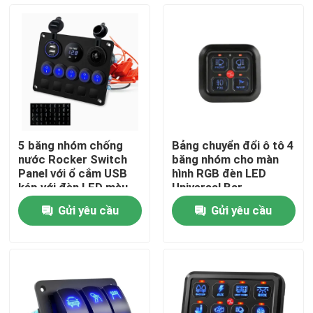
Tham quan nhà máy
Kiểm soát chất lượng
Liên hệ chúng tôi
5 băng nhóm chống
Bảng chuyển đổi ô tô 4
nước Rocker Switch
băng nhóm cho màn
Yêu cầu báo giá
Panel với ổ cắm USB
hình RGB đèn LED
kép với đèn LED màu
Universal Bar
xanh
Gửi yêu cầu
Gửi yêu cầu
Giải pháp sạc xe điện
trạm sạc ev
Bộ sạc EV di động