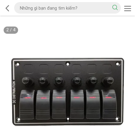
2
/
4