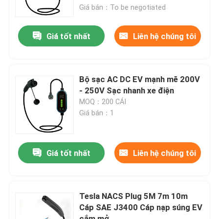
Giá bán：To be negotiated
Sản phẩm
Giá tốt nhất
Liên hệ chúng tôi
Giải pháp sạc xe điện
Bộ sạc AC DC EV mạnh mẽ 200V
trạm sạc ev
- 250V Sạc nhanh xe điện
MOQ：200 CÁI
Giá bán：1
Bộ sạc EV di động
Bộ sạc Wallbox EV
Giá tốt nhất
Liên hệ chúng tôi
cáp sạc ev
Tesla NACS Plug 5M 7m 10m
Cáp SAE J3400 Cáp nạp súng EV
Dây nối dài bộ sạc EV
cắm mở