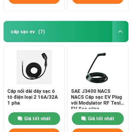
cáp sạc ev
(7)
Cáp nối dài dây sạc ô
SAE J3400 NACS
tô điện loại 2 16A/32A
NACS Cáp sạc EV Plug
1 pha
với Modulator RF Tesla
EV Sạc súng
Giá tốt nhất
Giá tốt nhất