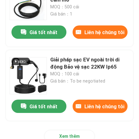
MOQ：500 cái
Giá bán：1
Bộ điều hợp sạc xe điện
Giá tốt nhất
Liên hệ chúng tôi
Đầu nối sạc EV
Bộ sạc DC EV
Giải pháp sạc EV ngoài trời di
động Bảo vệ sạc 22KW Ip65
MOQ：100 cái
Bộ điều chỉnh NACS của Tesla
Giá bán：To be negotiated
Phụ kiện sạc xe điện
Giá tốt nhất
Liên hệ chúng tôi
Bảng chuyển mạch ô tô
Các công tắc và nút của ô tô
Xem thêm