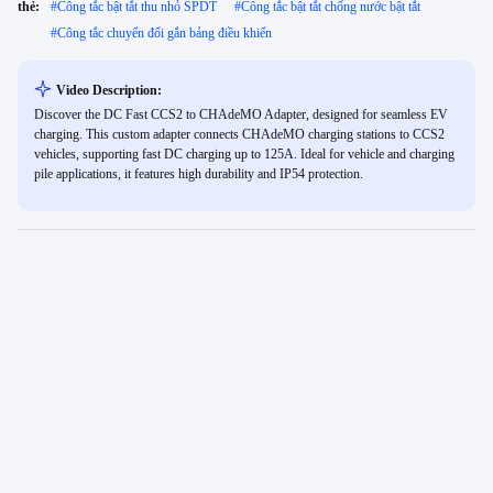
thẻ:
#
Công tắc bật tắt thu nhỏ SPDT
#
Công tắc bật tắt chống nước bật tắt
#
Công tắc chuyển đổi gắn bảng điều khiển
Video Description:
Discover the DC Fast CCS2 to CHAdeMO Adapter, designed for seamless EV
charging. This custom adapter connects CHAdeMO charging stations to CCS2
vehicles, supporting fast DC charging up to 125A. Ideal for vehicle and charging
pile applications, it features high durability and IP54 protection.