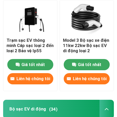
Tham quan nhà máy
Kiểm soát chất lượng
Trạm sạc EV thông
Model 3 Bộ sạc xe điện
minh Cáp sạc loại 2 đến
11kw 22kw Bộ sạc EV
Liên hệ chúng tôi
loại 2 Bảo vệ Ip55
di động loại 2
Giá tốt nhất
Giá tốt nhất
Yêu cầu báo giá
Liên hệ chúng tôi
Liên hệ chúng tôi
Giải pháp sạc xe điện
trạm sạc ev
Bộ sạc EV di động
(34)
Bộ sạc EV di động