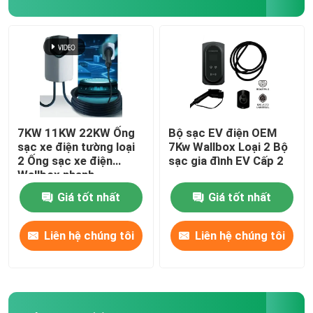
Phụ kiện sạc xe điện
Bảng chuyển mạch ô tô
Các công tắc và nút của ô tô
7KW 11KW 22KW Ống
Bộ sạc EV điện OEM
sạc xe điện tường loại
7Kw Wallbox Loại 2 Bộ
2 Ống sạc xe điện
sạc gia đình EV Cấp 2
Hộp an toàn ô tô
Wallbox nhanh
Giá tốt nhất
Giá tốt nhất
Các dây cáp và đầu nối điện
Liên hệ chúng tôi
Liên hệ chúng tôi