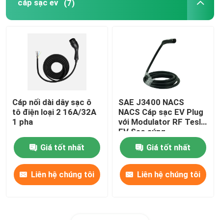
cáp sạc ev
(7)
Cáp nối dài dây sạc ô
SAE J3400 NACS
tô điện loại 2 16A/32A
NACS Cáp sạc EV Plug
1 pha
với Modulator RF Tesla
EV Sạc súng
Giá tốt nhất
Giá tốt nhất
Liên hệ chúng tôi
Liên hệ chúng tôi