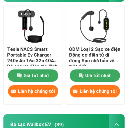
Bộ sạc Wallbox EV
cáp sạc ev
Tesla NACS Smart
ODM Loại 2 Sạc xe điện
Dây nối dài bộ sạc EV
Portable Ev Charger
Động cơ điện tử di
240v Ac 16a 32a 40A
động Sạc nhà bảo vệ
Bộ sạc xe điện gia đình
mặt đất
Bộ điều hợp sạc xe điện
Giá tốt nhất
Giá tốt nhất
Đầu nối sạc EV
Liên hệ chúng tôi
Liên hệ chúng tôi
Bộ sạc DC EV
Bộ điều chỉnh NACS của Tesla
Bộ sạc Wallbox EV
(39)